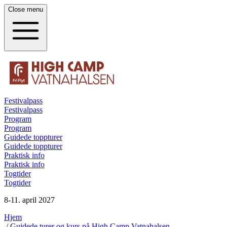
Close
menu
Festivalpass
Festivalpass
Program
Program
Guidede toppturer
Guidede toppturer
Praktisk info
Praktisk info
Togtider
Togtider
8-11. april 2027
Hjem
/
Guidede turer og kurs på High Camp Vatnahalsen