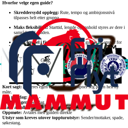
Hvorfor velge egen guide?
Skreddersydd opplegg:
Rute, tempo og ambisjonsnivå
tilpasses helt etter gruppa.
Maks fleksibilitet:
Starttid, lengde og innhold styres av dere i
samråd med guiden.
Trygg ferdsel i fjellet:
Våre sertifiserte guider tar ansvar for
vurderinger, sikkerhet og snøforhold.
Mer læring og mestring:
Få personlige tips og
teknikkveiledning underveis.
Større opplevelse:
Oppdag nye fjell, gode forhold og skjulte
perler dere ikke ville funnet alene.
Kort sagt:
Få deres egen ekspert – fjellet åpner seg på en helt ny
måte.
Pris per dag:
7000,-
Hvilke dager?
Søndag
Maks antall deltakere per dag:
6 stk pr guide
Oppmøte:
Avtales med guiden direkte
Utstyr som kreves utover toppturutstyr:
Sender/mottaker, spade,
søkestang.