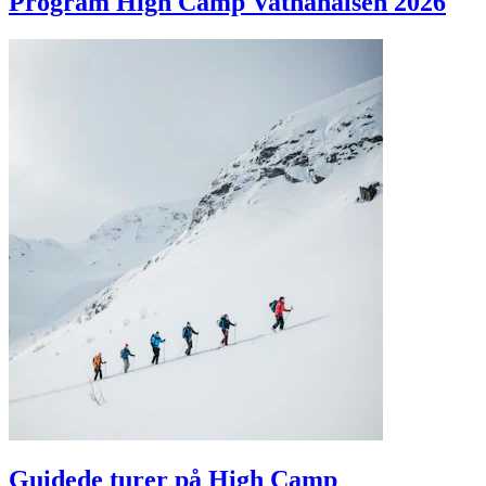
Program High Camp Vatnahalsen 2026
Guidede turer på High Camp