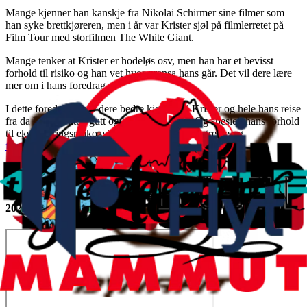
Mange kjenner han kanskje fra Nikolai Schirmer sine filmer som
han syke brettkjøreren, men i år var Krister sjøl på filmlerretet på
Film Tour med storfilmen The White Giant.
Mange tenker at Krister er hodeløs osv, men han har et bevisst
forhold til risiko og han vet hvor grensa hans går. Det vil dere lære
mer om i hans foredrag.
I dette foredraget blir dere bedre kjent med Krister og hele hans reise
fra da han var liten gutt og ble gira på brett. Og spesielt hans forhold
til eksponeringsrisiko, sin tiltrekning til det ekstreme og
filmprosjektet The White Giant.
Foredraget er lørdag kveld kl. 19.30 i festivalteltet.
Se trailer for The White Giant som gikk på Fri Flyt Film Tour i
2022: