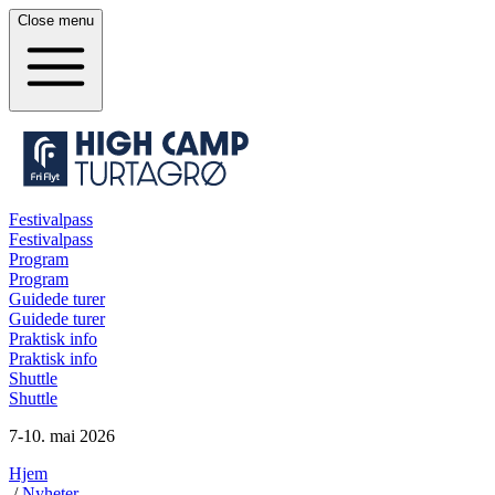
Close
menu
Festivalpass
Festivalpass
Program
Program
Guidede turer
Guidede turer
Praktisk info
Praktisk info
Shuttle
Shuttle
7-10. mai 2026
Hjem
/
Nyheter