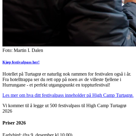
Foto: Martin I. Dalen
Kjøp festivalpass her!
Hotellet på Turtagrø er naturlig nok rammen for festivalen også i år.
Fra hotelltrappa ser du rett opp på noen av de villeste fjellene i
Hurrungane - et perfekt utgangspunkt en toppturfestival!
Les mer om hva ditt festivalpass inneholder på High Camp Turtagrø.
Vi kommer til å legge ut 500 festivalpass til High Camp Turtagrø
2026
Priser 2026
Earlybird: (fra 9. desember kl 10.00)