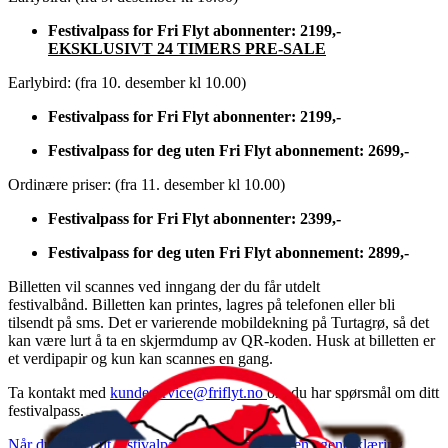
Festivalpass for Fri Flyt abonnenter: 2199,-
EKSKLUSIVT 24 TIMERS PRE-SALE
Earlybird: (fra 10. desember kl 10.00)
Festivalpass for Fri Flyt abonnenter: 2199,-
Festivalpass for deg uten Fri Flyt abonnement: 2699,-
Ordinære priser: (fra 11. desember kl 10.00)
Festivalpass for Fri Flyt abonnenter: 2399,-
Festivalpass for deg uten Fri Flyt abonnement: 2899,-
Billetten vil scannes ved inngang der du får utdelt
festivalbånd. Billetten kan printes, lagres på telefonen eller bli
tilsendt på sms. Det er varierende mobildekning på Turtagrø, så det
kan være lurt å ta en skjermdump av QR-koden. Husk at billetten er
et verdipapir og kun kan scannes en gang.
Ta kontakt med
kundeservice@friflyt.no
om du har spørsmål om ditt
festivalpass.
Når du henter ut festivalpasset må du signere en egenerklæring.