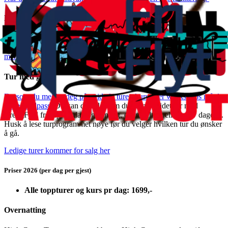
Mat
Du kan kjøpe matpass for hele festivalen. Da er det middag torsdag-
lørdag og frokost m/niste fredag-søndag.
Mer info om årets priser og
meny finner du her
Tur med guide
Dersom du melder deg på guidede turer, kurs eller workshops må du
ha festivalpass.
Du kan da velge om du vil gå guidet tur med
BreogFjell fredag, lørdag og søndag, eventuelt en eller to av dagene.
Husk å lese turprogrammet nøye før du velger hvilken tur du ønsker
å gå.
Ledige turer kommer for salg her
Priser 2026 (per dag per gjest)
Alle toppturer og kurs pr dag: 1699,-
Overnatting