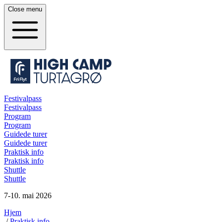
Close
menu
Festivalpass
Festivalpass
Program
Program
Guidede turer
Guidede turer
Praktisk info
Praktisk info
Shuttle
Shuttle
7-10. mai 2026
Hjem
/
Praktisk info