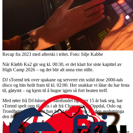
Recap fra 2023 med afterski i teltet. Foto: Silje Kabbe
Når Kløbb Ka2 gir seg kl. 00:30, er det klart for siste kapittel av
High Camp 2026 – og det blir alt anna enn stille.
DJ sTormd tek over spakane og serverer ein solid dose 2000-tals
disco og hits heilt fram til kl. 02:00. Her snakkar vi låtar du har festa
til, gløymt – og kjem til å hugse igjen så fort beaten treff.
Med røter frå DJ-båsen på Samfundet og over 15 år bak seg, har
sTormd spelt opp til dans i alt frå Chamonix til Oppdal, Oslo og
Trondheim. No sørgjer han for at High Camp får den avslutninga
den fortener.
Dette er kveldens siste afterski. Årets siste dunjakkedisco.
Ein siste sjanse til å samle gjengen, ta ein dans – og runde av ei helg