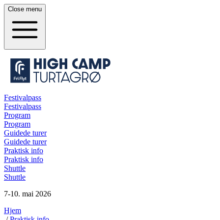
Close
menu
Festivalpass
Festivalpass
Program
Program
Guidede turer
Guidede turer
Praktisk info
Praktisk info
Shuttle
Shuttle
7-10. mai 2026
Hjem
/
Praktisk info