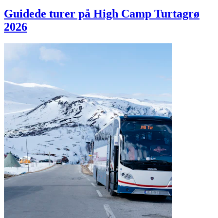
Guidede turer på High Camp Turtagrø
2026