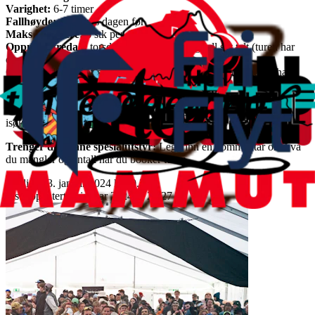
Varighet:
6-7 timer
Fallhøyde:
Avgjøres dagen før
Maks deltakere:
6 stk per guide
Oppmøte fredag:
torsdag kl. 20.00 i Breogfjell sitt telt (turen har
oppmøte kvelden før)
Oppmøte lørdag:
fredag kl. 18.00 i Breogfjell sitt telt (turen har
oppmøte kvelden før)
Krav til utstyr:
Sender/mottaker, spade, søkestang, skarejern,
breutstyr (sele, 2 klemknuter, 1 slynge og 1 skruvkarbin), stegjern og
isøks.
Trenger du å låne spesialutstyr:
Legg inn en kommentar om hva
du mangler og antall når du booker turen
Publisert
3. januar 2024 kl 20.27
Sist oppdatert
3. januar 2024 kl 20.27