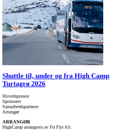
Shuttle til, under og fra High Camp
Turtagrø 2026
Hovedsponsor
Sponsorer
Samarbeidspartnere
Arrangør
ARRANGØR
HighCamp arrangeres av Fri Flyt AS.