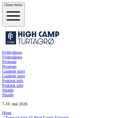
Close
menu
Festivalpass
Festivalpass
Program
Program
Guidede turer
Guidede turer
Praktisk info
Praktisk info
Shuttle
Shuttle
7-10. mai 2026
Hjem
/
Turer og kurs på High Camp Turtagrø