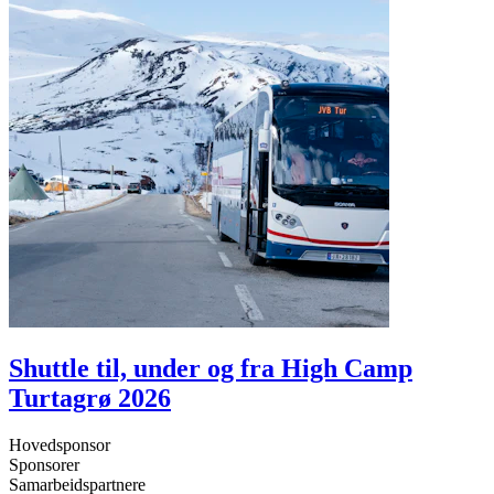
Shuttle til, under og fra High Camp
Turtagrø 2026
Hovedsponsor
Sponsorer
Samarbeidspartnere