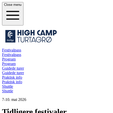
Close
menu
Festivalpass
Festivalpass
Program
Program
Guidede turer
Guidede turer
Praktisk info
Praktisk info
Shuttle
Shuttle
7-10. mai 2026
Tidligere festivaler