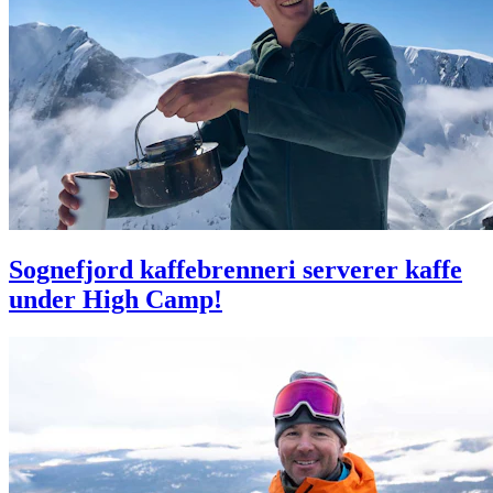
Sognefjord kaffebrenneri serverer kaffe
under High Camp!