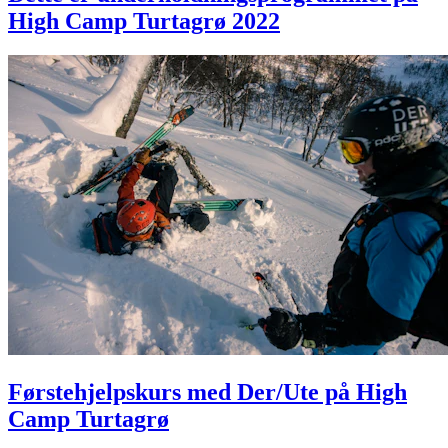
High Camp Turtagrø 2022
Førstehjelpskurs med Der/Ute på High
Camp Turtagrø