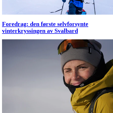
Foredrag: den første selvforsynte
vinterkryssingen av Svalbard